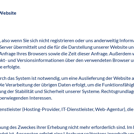
 Website
also wenn Sie sich nicht registrieren oder uns anderweitig Inform
rver übermittelt und die für die Darstellung unserer Website und
ie Anfrage Ihres Browsers sowie die Zeit dieser Anfrage. Außerde
ukt- und Versionsinformationen über den verwendeten Browser un
e erfolgte.
h das System ist notwendig, um eine Auslieferung der Website an
Die Verarbeitung der übrigen Daten erfolgt, um die Funktionsfähi
g der Stabilität und Sicherheit unserer Systeme. Rechtsgrundlage 
berwiegenden Interessen.
nstleister (Hosting-Provider, IT-Dienstleister, Web-Agentur), di
hung des Zweckes ihrer Erhebung nicht mehr erforderlich sind. Im 
eendet ist. Ansonsten erfolgt eine Löschung spätestens innerhalb v