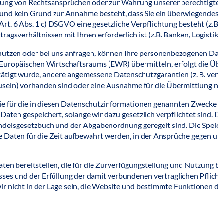
 von Rechtsansprüchen oder zur Wahrung unserer berechtigten I
und kein Grund zur Annahme besteht, dass Sie ein überwiegendes
 Art. 6 Abs. 1 c) DSGVO eine gesetzliche Verpflichtung besteht (z.
agsverhältnissen mit Ihnen erforderlich ist (z.B. Banken, Logistikd
utzen oder bei uns anfragen, können Ihre personenbezogenen Date
ropäischen Wirtschaftsraums (EWR) übermitteln, erfolgt die Übe
tigt wurde, andere angemessene Datenschutzgarantien (z. B. ve
seln) vorhanden sind oder eine Ausnahme für die Übermittlung n
e für die in diesen Datenschutzinformationen genannten Zwecke 
ten gespeichert, solange wir dazu gesetzlich verpflichtet sind. D
elsgesetzbuch und der Abgabenordnung geregelt sind. Die Speich
aten für die Zeit aufbewahrt werden, in der Ansprüche gegen u
en bereitstellen, die für die Zurverfügungstellung und Nutzung
es und der Erfüllung der damit verbundenen vertraglichen Pflich
wir nicht in der Lage sein, die Website und bestimmte Funktionen 