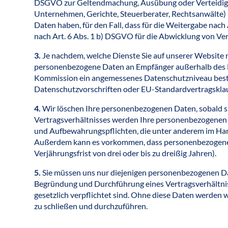
DSGVO zur Geltendmachung, Ausübung oder Verteidigung
Unternehmen, Gerichte, Steuerberater, Rechtsanwälte) 
Daten haben, für den Fall, dass für die Weitergabe nach
nach Art. 6 Abs. 1 b) DSGVO für die Abwicklung von Vertr
3.
Je nachdem, welche Dienste Sie auf unserer Website n
personenbezogene Daten an Empfänger außerhalb des Eu
Kommission ein angemessenes Datenschutzniveau bestä
Datenschutzvorschriften oder EU-Standardvertragsklau
4.
Wir löschen Ihre personenbezogenen Daten, sobald si
Vertragsverhältnisses werden Ihre personenbezogenen Da
und Aufbewahrungspflichten, die unter anderem im Hand
Außerdem kann es vorkommen, dass personenbezogene D
Verjährungsfrist von drei oder bis zu dreißig Jahren).
5.
Sie müssen uns nur diejenigen personenbezogenen Dat
Begründung und Durchführung eines Vertragsverhältniss
gesetzlich verpflichtet sind. Ohne diese Daten werden 
zu schließen und durchzuführen.