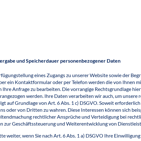
eitergabe und Speicherdauer personenbezogener Daten
erfügungstellung eines Zugangs zu unserer Website sowie der Beg
er ein Kontaktformular oder per Telefon werden die von Ihnen mitg
hre Anfrage zu bearbeiten. Die vorrangige Rechtsgrundlage hierfü
rangezogen werden. Ihre Daten verarbeiten wir auch, um unsere r
olgt auf Grundlage von Art. 6 Abs. 1 c) DSGVO. Soweit erforderli
uns oder von Dritten zu wahren. Diese Interessen können sich beis
tendmachung rechtlicher Ansprüche und Verteidigung bei rechtlic
 zur Geschäftssteuerung und Weiterentwicklung von Dienstleis
weiter, wenn Sie nach Art. 6 Abs. 1 a) DSGVO Ihre Einwilligung da